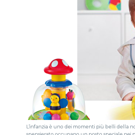
L’infanzia è uno dei momenti più belli della no
spensierato occupano un posto speciale nei nostr