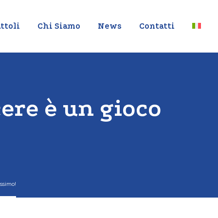
ttoli
Chi Siamo
News
Contatti
cere è un gioco
issimo!