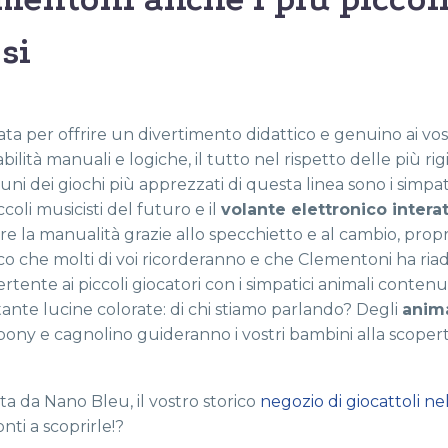
si
a per offrire un divertimento didattico e genuino ai vostri
lità manuali e logiche, il tutto nel rispetto delle più rig
ni dei giochi più apprezzati di questa linea sono i simpat
iccoli musicisti del futuro e il
volante elettronico intera
are la manualità grazie allo specchietto e al cambio, propr
ico che molti di voi ricorderanno e che Clementoni ha ria
rtente ai piccoli giocatori con i simpatici animali contenut
 tante lucine colorate: di chi stiamo parlando? Degli
anima
 pony e cagnolino guideranno i vostri bambini alla scoper
a da Nano Bleu, il vostro storico
negozio di giocattoli ne
nti a scoprirle!?