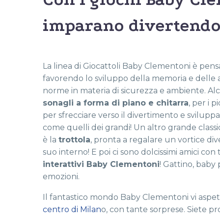
imparano divertendo
La linea di Giocattoli Baby Clementoni è pensat
favorendo lo sviluppo della memoria e delle abi
norme in materia di sicurezza e ambiente. Alcu
sonagli a forma di piano e chitarra
, per i p
per sfrecciare verso il divertimento e svilupp
come quelli dei grandi! Un altro grande class
è la
trottola
, pronta a regalare un vortice dive
suo interno! E poi ci sono dolcissimi amici con
interattivi Baby Clementoni
! Gattino, baby
emozioni.
Il fantastico mondo Baby Clementoni vi aspett
centro di Milan
o, con tante sorprese. Siete pro