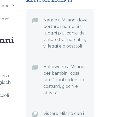
ARTICOLI RECENTI
ilano, è
ieme!
Natale a Milano, dove
portare i bambini? I
luoghi più iconici da
anni
visitare tra mercatini,
villaggi e giocattoli
Halloween a Milano
per bambini, cosa
ecisa
fare? Tante idee tra
 giochi
costumi, giochi e
i
attività
coli.
Visitare Milano con i
i