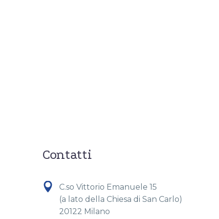
Contatti


C.so Vittorio Emanuele 15
(a lato della Chiesa di San Carlo)
20122 Milano