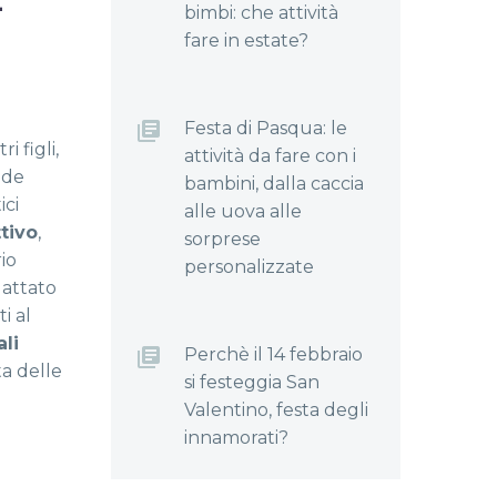
bimbi: che attività
fare in estate?
Festa di Pasqua: le
 figli,
attività da fare con i
ide
bambini, dalla caccia
ici
alle uova alle
ttivo
,
sorprese
io
personalizzate
dattato
i al
li
Perchè il 14 febbraio
ta delle
si festeggia San
Valentino, festa degli
innamorati?
l