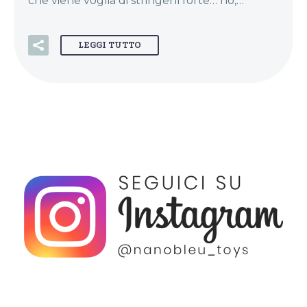
che viene voglia di stringerli forte… no,…
LEGGI TUTTO