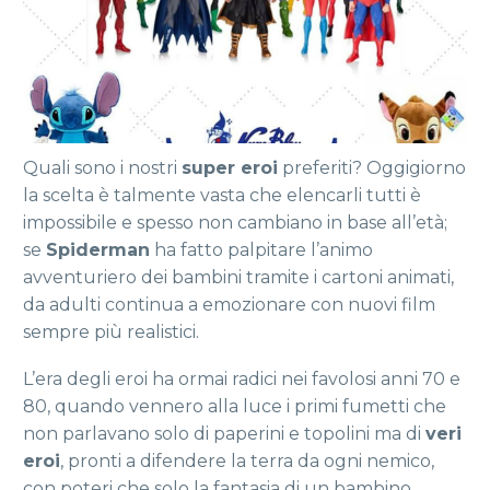
Quali sono i nostri
super eroi
preferiti? Oggigiorno
la scelta è talmente vasta che elencarli tutti è
impossibile e spesso non cambiano in base all’età;
se
Spiderman
ha fatto palpitare l’animo
avventuriero dei bambini tramite i cartoni animati,
da adulti continua a emozionare con nuovi film
sempre più realistici.
L’era degli eroi ha ormai radici nei favolosi anni 70 e
80, quando vennero alla luce i primi fumetti che
non parlavano solo di paperini e topolini ma di
veri
eroi
, pronti a difendere la terra da ogni nemico,
con poteri che solo la fantasia di un bambino