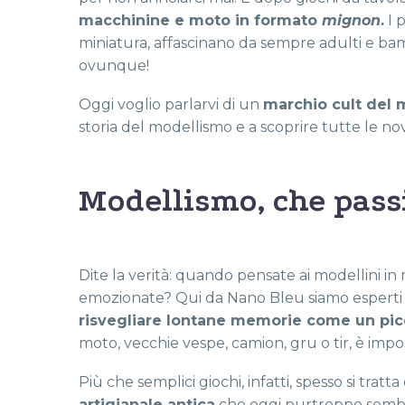
macchinine e moto in formato
mignon
.
I p
miniatura, affascinano da sempre adulti e bam
ovunque!
Oggi voglio parlarvi di un
marchio cult del 
storia del modellismo e a scoprire tutte le n
Modellismo, che passi
Dite la verità: quando pensate ai modellini in 
emozionate? Qui da Nano Bleu siamo esperti i
risvegliare lontane memorie come un picc
moto, vecchie vespe, camion, gru o tir, è imposs
Più che semplici giochi, infatti, spesso si tratta
artigianale antica
che oggi purtroppo sembra