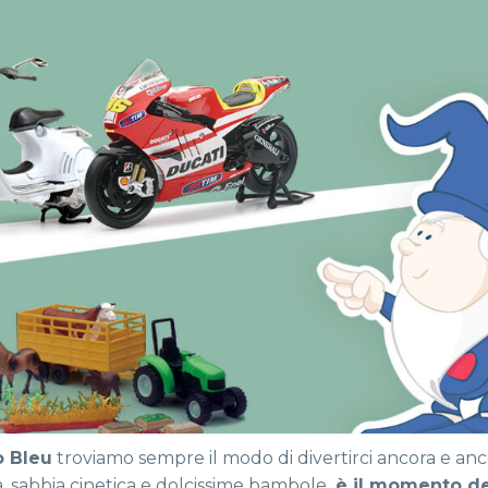
 Bleu
troviamo sempre il modo di divertirci ancora e anc
, sabbia cinetica e dolcissime bambole,
è il momento de