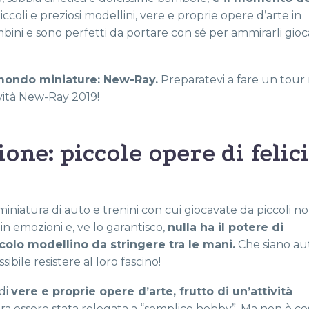
iccoli e preziosi modellini, vere e proprie opere d’arte in
bini e sono perfetti da portare con sé per ammirarli gio
mondo miniature: New-Ray.
Preparatevi a fare un tour 
ovità New-Ray 2019!
one: piccole opere di felic
miniatura di auto e trenini con cui giocavate da piccoli no
n emozioni e, ve lo garantisco,
nulla ha il potere di
olo modellino da stringere tra le mani.
Che siano au
ibile resistere al loro fascino!
 di
vere e proprie opere d’arte, frutto di un’attività
 essere stata relegata a “semplice hobby”. Ma non è cos