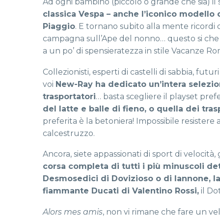
Ad ogni bambino (piccolo o grande che sia) il
classica Vespa – anche l’iconico modello c
Piaggio
. E tornano subito alla mente ricordi di 
campagna sull’Ape del nonno… questo si che è
a un po’ di spensieratezza in stile Vacanze R
Collezionisti, esperti di castelli di sabbia, futu
voi
New-Ray ha dedicato un’intera selezion
trasportatori
… basta scegliere il playset prefe
del latte e balle di fieno, o quella dei tras
preferita è la betoniera! Impossibile resister
calcestruzzo.
Ancora, siete appassionati di sport di velocit
corsa completa di tutti i più minuscoli de
Desmosedici di Dovizioso o di Iannone, l
fiammante Ducati di Valentino Rossi,
il Do
Alors mes amis
, non vi rimane che fare un ve