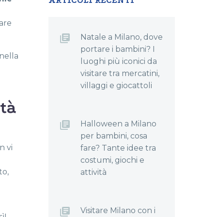
ARTICOLI RECENTI
care
Natale a Milano, dove
portare i bambini? I
nella
luoghi più iconici da
visitare tra mercatini,
villaggi e giocattoli
ità
Halloween a Milano
per bambini, cosa
n vi
fare? Tante idee tra
costumi, giochi e
to,
attività
Visitare Milano con i
ì!