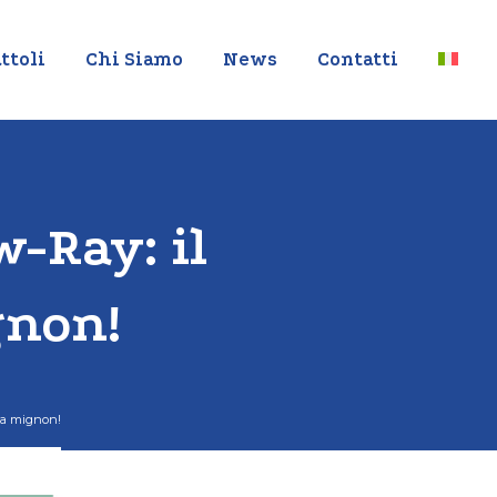
ttoli
Chi Siamo
News
Contatti
-Ray: il
gnon!
 fa mignon!