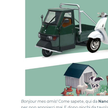
Bonjour mes amis!
Come sapete, qui da
Nano
per non annoiarci mai. E dopo giochi da tavola