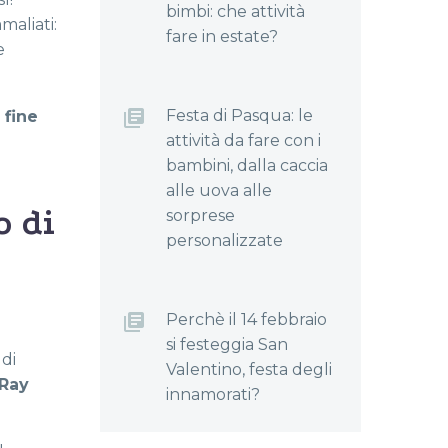
bimbi: che attività
aliati:
fare in estate?
e
Festa di Pasqua: le
 fine
attività da fare con i
bambini, dalla caccia
alle uova alle
o di
sorprese
personalizzate
Perchè il 14 febbraio
si festeggia San
 di
Valentino, festa degli
-Ray
innamorati?