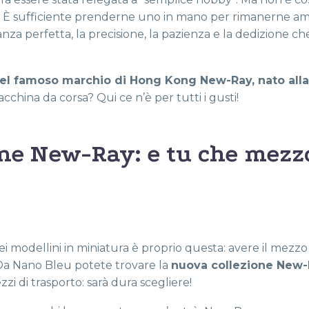
 È sufficiente prenderne uno in mano per rimanerne amm
ianza perfetta, la precisione, la pazienza e la dedizione ch
del famoso marchio di Hong Kong New-Ray, nato alla
acchina da corsa? Qui ce n’è per tutti i gusti!
one New-Ray: e tu che mezz
i modellini in miniatura è proprio questa: avere il mezzo
 Da Nano Bleu potete trovare la
nuova collezione New
zi di trasporto: sarà dura scegliere!