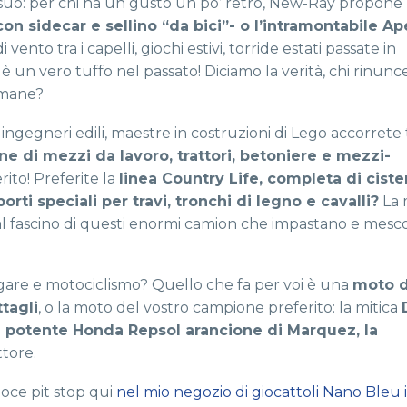
 suo: per chi ha un gusto un po’ retrò, New-Ray propone 
on sidecar e sellino “da bici”- o l’intramontabile Ap
vento tra i capelli, giochi estivi, torride estati passate in
 un vero tuffo nel passato! Diciamo la verità, chi rinun
omane?
ri ingegneri edili, maestre in costruzioni di Lego accorrete t
e di mezzi da lavoro, trattori, betoniere e mezzi-
rito! Preferite la
linea Country Life, completa di cist
porti speciali per travi, tronchi di legno e cavalli?
La 
e al fascino di questi enormi camion che impastano e mesco
à, gare e motociclismo? Quello che fa per voi è una
moto 
ttagli
, o la moto del vostro campione preferito: la mitica
a potente Honda Repsol arancione di Marquez, la
ttore.
loce pit stop qui
nel mio negozio di giocattoli Nano Bleu 