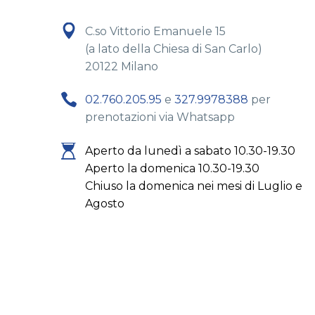


C.so Vittorio Emanuele 15
(a lato della Chiesa di San Carlo)
20122 Milano


02.760.205.95
e
327.9978388
per
prenotazioni via Whatsapp


Aperto da lunedì a sabato 10.30-19.30
Aperto la domenica 10.30-19.30
Chiuso la domenica nei mesi di Luglio e
Agosto