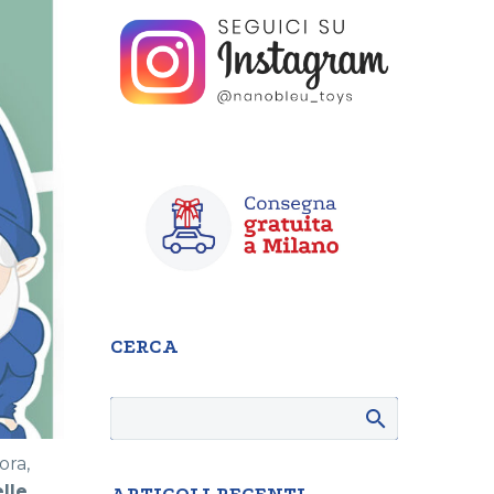
CERCA
ora,
lle